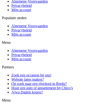
Algemene Voorwaarden
Privacybeleid
Mijn account
Populaire steden
Algemene Voorwaarden
Privacybeleid
Mijn account
Menu
Algemene Voorwaarden
Privacybeleid
Mijn account
Partners
Zoek een occasion bij ons!
Website laten maken?
Op zoek naar een rijschool in Breda?
Huur een auto of appartement bij Chico’s
Ajwa Dadels kopen?
Menu