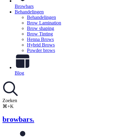
Browbars
Behandelingen
Behandelingen
Brow Lamination
Brow shaping
Brow Tinting
Henna Brows
Hybrid Brows
Powder brows
Blog
Zoeken
⌘+K
browbars.