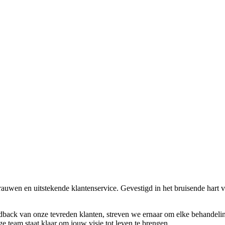
en en uitstekende klantenservice. Gevestigd in het bruisende hart va
dback van onze tevreden klanten, streven we ernaar om elke behandelin
ge team staat klaar om jouw visie tot leven te brengen.