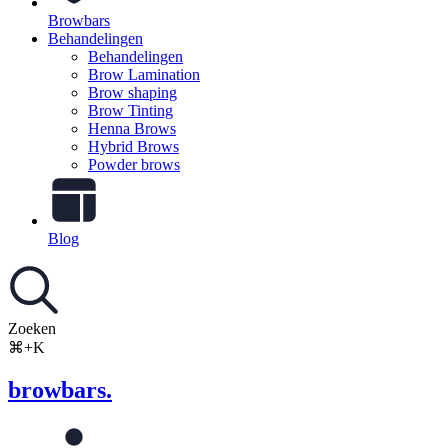
Browbars
Behandelingen
Behandelingen
Brow Lamination
Brow shaping
Brow Tinting
Henna Brows
Hybrid Brows
Powder brows
Blog
Zoeken
⌘+K
browbars.