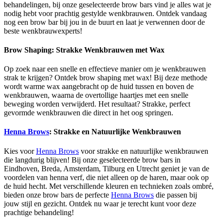
behandelingen, bij onze geselecteerde brow bars vind je alles wat je
nodig hebt voor prachtig gestylde wenkbrauwen. Ontdek vandaag
nog een brow bar bij jou in de buurt en laat je verwennen door de
beste wenkbrauwexperts!
Brow Shaping: Strakke Wenkbrauwen met Wax
Op zoek naar een snelle en effectieve manier om je wenkbrauwen
strak te krijgen? Ontdek brow shaping met wax! Bij deze methode
wordt warme wax aangebracht op de huid tussen en boven de
wenkbrauwen, waarna de overtollige haartjes met een snelle
beweging worden verwijderd. Het resultaat? Strakke, perfect
gevormde wenkbrauwen die direct in het oog springen.
Henna Brows
: Strakke en Natuurlijke Wenkbrauwen
Kies voor
Henna Brows
voor strakke en natuurlijke wenkbrauwen
die langdurig blijven! Bij onze geselecteerde brow bars in
Eindhoven, Breda, Amsterdam, Tilburg en Utrecht geniet je van de
voordelen van henna verf, die niet alleen op de haren, maar ook op
de huid hecht. Met verschillende kleuren en technieken zoals ombré,
bieden onze brow bars de perfecte
Henna Brows
die passen bij
jouw stijl en gezicht. Ontdek nu waar je terecht kunt voor deze
prachtige behandeling!