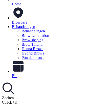
Home
Browbars
Behandelingen
Behandelingen
Brow Lamination
Brow shaping
Brow Tinting
Henna Brows
Hybrid Brows
Powder brows
Blog
Zoeken
CTRL+K