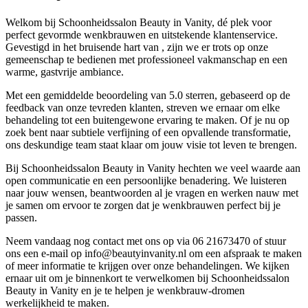
Welkom bij Schoonheidssalon Beauty in Vanity, dé plek voor
perfect gevormde wenkbrauwen en uitstekende klantenservice.
Gevestigd in het bruisende hart van , zijn we er trots op onze
gemeenschap te bedienen met professioneel vakmanschap en een
warme, gastvrije ambiance.
Met een gemiddelde beoordeling van 5.0 sterren, gebaseerd op de
feedback van onze tevreden klanten, streven we ernaar om elke
behandeling tot een buitengewone ervaring te maken. Of je nu op
zoek bent naar subtiele verfijning of een opvallende transformatie,
ons deskundige team staat klaar om jouw visie tot leven te brengen.
Bij Schoonheidssalon Beauty in Vanity hechten we veel waarde aan
open communicatie en een persoonlijke benadering. We luisteren
naar jouw wensen, beantwoorden al je vragen en werken nauw met
je samen om ervoor te zorgen dat je wenkbrauwen perfect bij je
passen.
Neem vandaag nog contact met ons op via 06 21673470 of stuur
ons een e-mail op info@beautyinvanity.nl om een afspraak te maken
of meer informatie te krijgen over onze behandelingen. We kijken
ernaar uit om je binnenkort te verwelkomen bij Schoonheidssalon
Beauty in Vanity en je te helpen je wenkbrauw-dromen
werkelijkheid te maken.