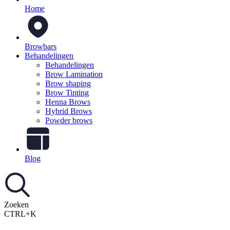
Home
Browbars
Behandelingen
Behandelingen
Brow Lamination
Brow shaping
Brow Tinting
Henna Brows
Hybrid Brows
Powder brows
Blog
Zoeken
CTRL+K