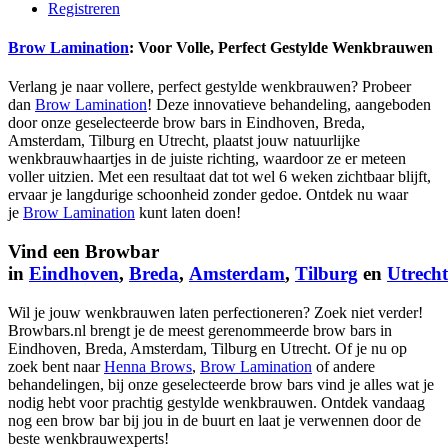
Registreren
Brow Lamination
: Voor Volle, Perfect Gestylde Wenkbrauwen
Verlang je naar vollere, perfect gestylde wenkbrauwen? Probeer
dan
Brow Lamination
! Deze innovatieve behandeling, aangeboden
door onze geselecteerde brow bars in Eindhoven, Breda,
Amsterdam, Tilburg en Utrecht, plaatst jouw natuurlijke
wenkbrauwhaartjes in de juiste richting, waardoor ze er meteen
voller uitzien. Met een resultaat dat tot wel 6 weken zichtbaar blijft,
ervaar je langdurige schoonheid zonder gedoe. Ontdek nu waar
je
Brow Lamination
kunt laten doen!
Vind een Browbar
in
Eindhoven
,
Breda
,
Amsterdam
,
Tilburg
en
Utrecht
Wil je jouw wenkbrauwen laten perfectioneren? Zoek niet verder!
Browbars.nl brengt je de meest gerenommeerde brow bars in
Eindhoven, Breda, Amsterdam, Tilburg en Utrecht. Of je nu op
zoek bent naar
Henna Brows
,
Brow Lamination
of andere
behandelingen, bij onze geselecteerde brow bars vind je alles wat je
nodig hebt voor prachtig gestylde wenkbrauwen. Ontdek vandaag
nog een brow bar bij jou in de buurt en laat je verwennen door de
beste wenkbrauwexperts!