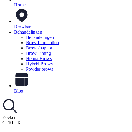
Home
Browbars
Behandelingen
Behandelingen
Brow Lamination
Brow shaping
Brow Tinting
Henna Brows
Hybrid Brows
Powder brows
Blog
Zoeken
CTRL+K