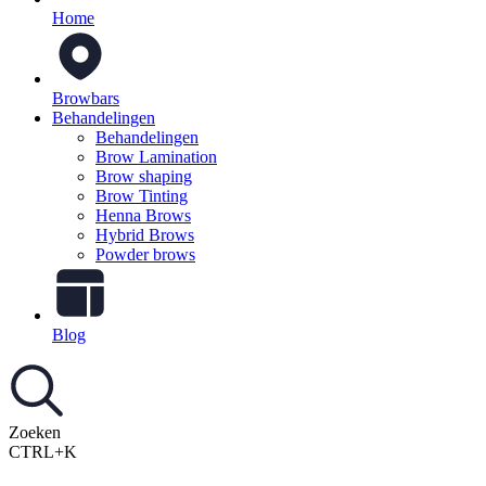
Home
Browbars
Behandelingen
Behandelingen
Brow Lamination
Brow shaping
Brow Tinting
Henna Brows
Hybrid Brows
Powder brows
Blog
Zoeken
CTRL+K