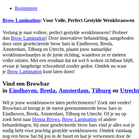
Registreren
Brow Lamination
: Voor Volle, Perfect Gestylde Wenkbrauwen
Verlang je naar vollere, perfect gestylde wenkbrauwen? Probeer
dan
Brow Lamination
! Deze innovatieve behandeling, aangeboden
door onze geselecteerde brow bars in Eindhoven, Breda,
Amsterdam, Tilburg en Utrecht, plaatst jouw natuurlijke
wenkbrauwhaartjes in de juiste richting, waardoor ze er meteen
voller uitzien. Met een resultaat dat tot wel 6 weken zichtbaar blijft,
ervaar je langdurige schoonheid zonder gedoe. Ontdek nu waar
je
Brow Lamination
kunt laten doen!
Vind een Browbar
in
Eindhoven
,
Breda
,
Amsterdam
,
Tilburg
en
Utrecht
Wil je jouw wenkbrauwen laten perfectioneren? Zoek niet verder!
Browbars.nl brengt je de meest gerenommeerde brow bars in
Eindhoven, Breda, Amsterdam, Tilburg en Utrecht. Of je nu op
zoek bent naar
Henna Brows
,
Brow Lamination
of andere
behandelingen, bij onze geselecteerde brow bars vind je alles wat je
nodig hebt voor prachtig gestylde wenkbrauwen. Ontdek vandaag
nog een brow bar bij jou in de buurt en laat je verwennen door de