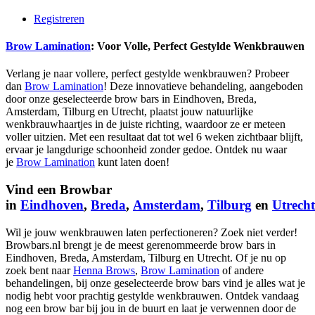
Registreren
Brow Lamination
: Voor Volle, Perfect Gestylde Wenkbrauwen
Verlang je naar vollere, perfect gestylde wenkbrauwen? Probeer
dan
Brow Lamination
! Deze innovatieve behandeling, aangeboden
door onze geselecteerde brow bars in Eindhoven, Breda,
Amsterdam, Tilburg en Utrecht, plaatst jouw natuurlijke
wenkbrauwhaartjes in de juiste richting, waardoor ze er meteen
voller uitzien. Met een resultaat dat tot wel 6 weken zichtbaar blijft,
ervaar je langdurige schoonheid zonder gedoe. Ontdek nu waar
je
Brow Lamination
kunt laten doen!
Vind een Browbar
in
Eindhoven
,
Breda
,
Amsterdam
,
Tilburg
en
Utrecht
Wil je jouw wenkbrauwen laten perfectioneren? Zoek niet verder!
Browbars.nl brengt je de meest gerenommeerde brow bars in
Eindhoven, Breda, Amsterdam, Tilburg en Utrecht. Of je nu op
zoek bent naar
Henna Brows
,
Brow Lamination
of andere
behandelingen, bij onze geselecteerde brow bars vind je alles wat je
nodig hebt voor prachtig gestylde wenkbrauwen. Ontdek vandaag
nog een brow bar bij jou in de buurt en laat je verwennen door de