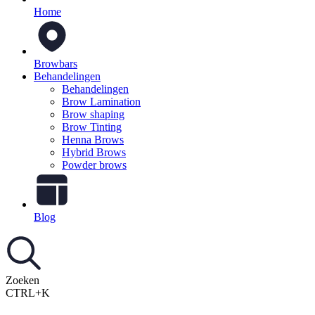
Home
Browbars
Behandelingen
Behandelingen
Brow Lamination
Brow shaping
Brow Tinting
Henna Brows
Hybrid Brows
Powder brows
Blog
Zoeken
CTRL+K