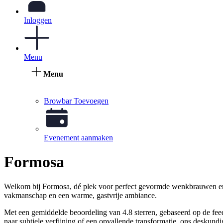
Inloggen
Menu
Menu
Browbar Toevoegen
Evenement aanmaken
Formosa
Welkom bij Formosa, dé plek voor perfect gevormde wenkbrauwen en ui
vakmanschap en een warme, gastvrije ambiance.
Met een gemiddelde beoordeling van 4.8 sterren, gebaseerd op de fee
naar subtiele verfijning of een opvallende transformatie, ons deskundi