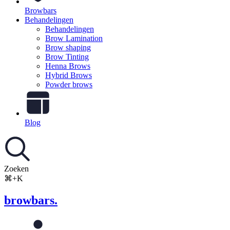
Browbars
Behandelingen
Behandelingen
Brow Lamination
Brow shaping
Brow Tinting
Henna Brows
Hybrid Brows
Powder brows
Blog
Zoeken
⌘+K
browbars.