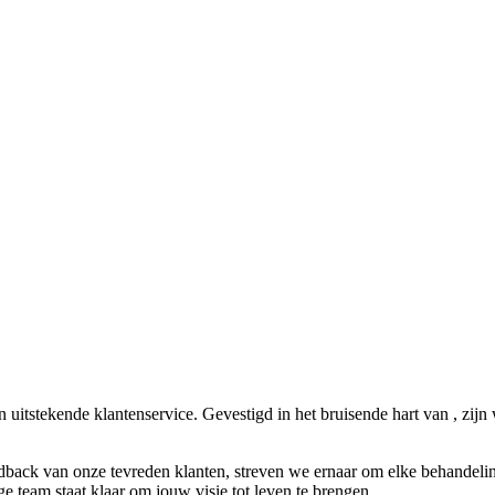
tstekende klantenservice. Gevestigd in het bruisende hart van , zijn 
dback van onze tevreden klanten, streven we ernaar om elke behandelin
ge team staat klaar om jouw visie tot leven te brengen.